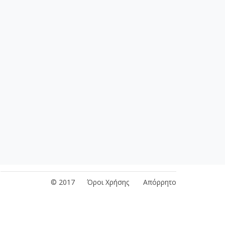
Αρχική
|
Πολυμέσα
|
Έντυπα
|
Εγκύκλιοι ΕΟΠΥΥ
© 2017
Όροι Χρήσης
Απόρρητο