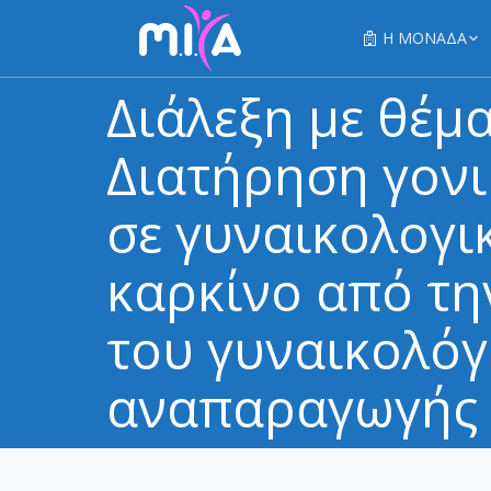
Η ΜΟΝΑΔΑ
Διάλεξη με θέμ
Διατήρηση γον
σε γυναικολογι
καρκίνο από τη
του γυναικολό
αναπαραγωγής