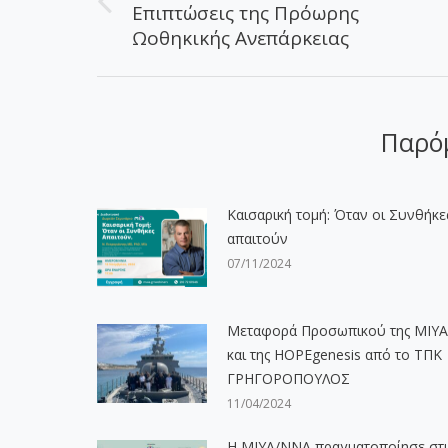
Επιπτώσεις της Πρόωρης
Προηγούμενο
Ωοθηκικής Ανεπάρκειας
άρθρο:
Παρό
Καισαρική τομή: Όταν οι Συνθήκε
απαιτούν
07/11/2024
Μεταφορά Προσωπικού της ΜΙΥΑ
και της HOPEgenesis από το ΤΠΚ
ΓΡΗΓΟΡΟΠΟΥΛΟΣ
11/04/2024
Η ΜΙΥΑ/ΝΝΑ πραγματοποίησε στι