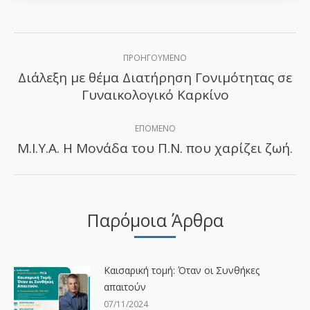
Post
ΠΡΟΗΓΟΎΜΕΝΟ
navigation
Διάλεξη με θέμα Διατήρηση Γονιμότητας σε
Προηγούμενο
Γυναικολογικό Καρκίνο
άρθρο:
ΕΠΌΜΕΝΟ
Μ.Ι.Υ.Α. H Μονάδα του Π.Ν. που χαρίζει ζωή.
Επόμενο
άρθρο:
Παρόμοια Άρθρα
Καισαρική τομή: Όταν οι Συνθήκες
απαιτούν
07/11/2024