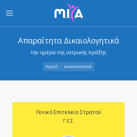
Απαραίτητα Δικαιολογητικά
την ημέρα της ιατρικής πράξης
You are here:
Αρχική
Δικαιολογητικά
Γενικό Επιτελείο Στρατού
Γ.Ε.Σ.