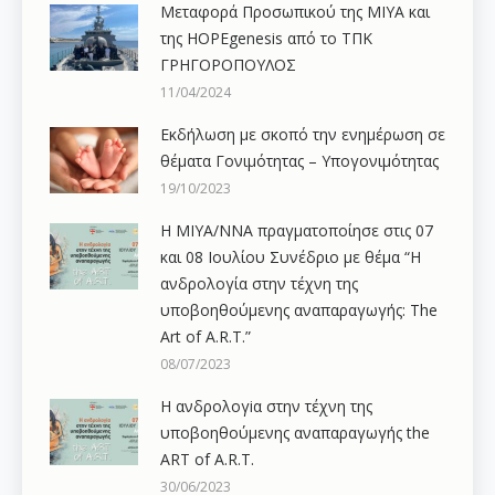
Μεταφορά Προσωπικού της ΜΙΥΑ και
της HOPEgenesis από το ΤΠΚ
ΓΡΗΓΟΡΟΠΟΥΛΟΣ
11/04/2024
Εκδήλωση με σκοπό την ενημέρωση σε
θέματα Γονιμότητας – Υπογονιμότητας
19/10/2023
Η ΜΙΥΑ/ΝΝΑ πραγματοποίησε στις 07
και 08 Ιουλίου Συνέδριο με θέμα “Η
ανδρολογία στην τέχνη της
υποβοηθούμενης αναπαραγωγής: The
Art of A.R.T.”
08/07/2023
Η ανδρολογiα στην τέχνη της
υποβοηθούμενης αναπαραγωγής the
ART of A.R.T.
30/06/2023