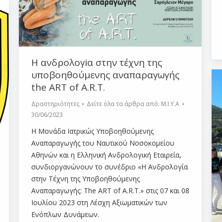
Η ανδρολογiα στην τέχνη της
υποβοηθούμενης αναπαραγωγής
the ART of A.R.T.
Δραστηριότητες
Δείτε όλα τα άρθρα από:
Μ.Ι.Υ.Α
30/06/2023
H Μονάδα Ιατρικώς Υποβοηθούμενης
Αναπαραγωγής του Ναυτικού Νοσοκομείου
Αθηνών και η Ελληνική Ανδρολογική Εταιρεία,
συνδιοργανώνουν το συνέδριο «Η Ανδρολογία
στην Τέχνη της Υποβοηθούμενης
Αναπαραγωγής: The ART of A.R.T.» στις 07 και 08
Ιουλίου 2023 στη Λέσχη Αξιωματικών των
Ενόπλων Δυνάμεων.