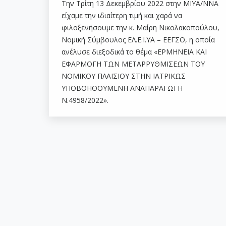
Την Τρίτη 13 Δεκεμβρίου 2022 στην ΜΙΥΑ/ΝΝΑ
είχαμε την ιδιαίτερη τιμή και χαρά να
φιλοξενήσουμε την κ. Μαίρη Νικολακοπούλου,
Νομική Σύμβουλος ΕΛ.Ε.Ι.ΥΑ – ΕΕΓΣΟ, η οποία
ανέλυσε διεξοδικά το θέμα «ΕΡΜΗΝΕΙΑ ΚΑΙ
ΕΦΑΡΜΟΓΗ ΤΩΝ ΜΕΤΑΡΡΥΘΜΙΣΕΩΝ ΤΟΥ
ΝΟΜΙΚΟΥ ΠΛΑΙΣΙΟΥ ΣΤΗΝ ΙΑΤΡΙΚΩΣ
ΥΠΟΒΟΗΘΟΥΜΕΝΗ ΑΝΑΠΑΡΑΓΩΓΗ
Ν.4958/2022».
© 2017 | Ανάπτυξη - Υλοποίηση: Ανθυπο
Η επίσκεψή σας στο ivfnna.gr συνεπάγετ
δεσμεύεστε από τους
Όρους Χρήσης
.