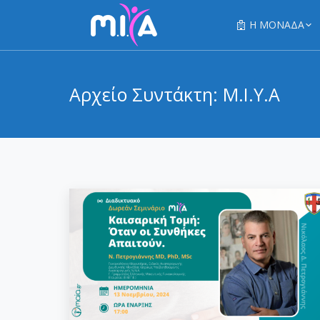
Η ΜΟΝΑΔΑ
Αρχείο Συντάκτη:
Μ.Ι.Υ.Α