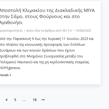
Αποστολή Κλιμακίου της Διακλαδικής ΜΙΥΑ
στην Σάμο, στους Φούρνους και στο
Αγαθονήσι
Δραστηριότητες
Δείτε όλα τα άρθρα από:
Μ.Ι.Υ.Α
10/06/2023
Από την Παρασκευή 9 έως την Κυριακή 11 Ιουνίου 2023 και
στο πλαίσιο της κοινωνικής προσφοράς των Ενόπλων
Δυνάμεων και των κοινών δράσεων που έχουν
προβλεφθεί στο Μνημόνιο Συνεργασίας μεταξύ του
Πολεμικού Ναυτικού και της μη κερδοσκοπικής εταιρείας
HOPEgenesis.
Details
4
5
…
18