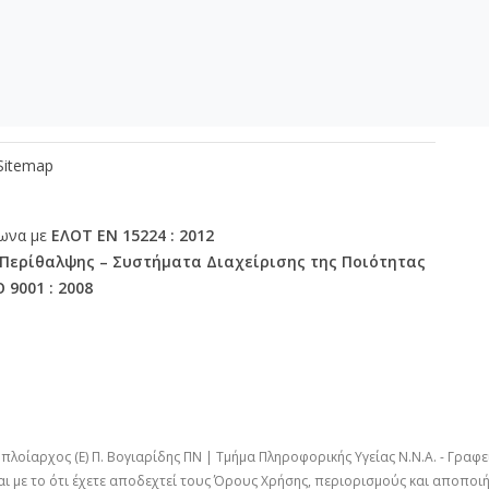
οσωπικό
Επικοινωνία
Sitemap
φωνα με
ΕΛΟΤ ΕΝ 15224 : 2012
 Περίθαλψης – Συστήματα Διαχείρισης της Ποιότητας
O 9001 : 2008
πλοίαρχος (Ε) Π. Βογιαρίδης ΠΝ | Τμήμα Πληροφορικής Υγείας Ν.Ν.Α. - Γραφ
αι με το ότι έχετε αποδεχτεί τους
Όρους Χρήσης
, περιορισμούς και αποποιή