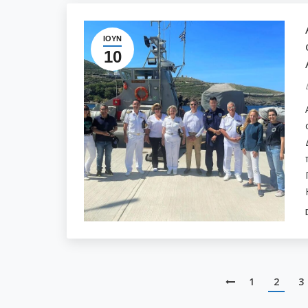
ΙΟΎΝ
10
1
2
3