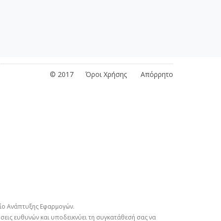
Αρχική
|
Πολυμέσα
|
Έντυπα
|
Εγκύκλιοι ΕΟΠΥΥ
© 2017
Όροι Χρήσης
Απόρρητο
είο Ανάπτυξης Εφαρμογών.
σεις ευθυνών και υποδεικνύει τη συγκατάθεσή σας να