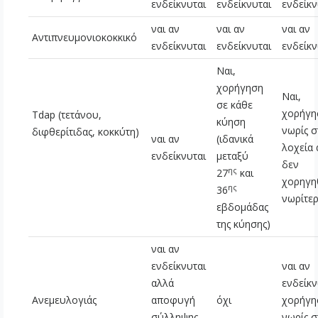
ενδείκνυται
ενδείκνυται
ενδείκν
ναι αν
ναι αν
ναι αν
Αντιπνευμονιοκοκκικό
ενδείκνυται
ενδείκνυται
ενδείκν
Ναι,
χορήγηση
Ναι,
σε κάθε
χορήγη
Tdap (τετάνου,
κύηση
νωρίς σ
διφθερίτιδας, κοκκύτη)
ναι αν
(ιδανικά
λοχεία 
ενδείκνυται
μεταξύ
δεν
ης
27
και
χορηγη
ης
36
νωρίτε
εβδομάδας
της κύησης)
ναι αν
ενδείκνυται
ναι αν
αλλά
ενδείκν
Ανεμευλογιάς
αποφυγή
όχι
χορήγη
σύλληψης
νωρίς σ