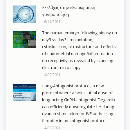
Εξελίξεις στην εξωσωματική
γονιμοποίηση
16/11/2021
The human embryo following biopsy on
day5 vs day3: Implantation,
cytoskeleton, ultrastructure and effects
of endometrial damage/inflammation
on receptivity as revealed by scanning
electron microscopy
14/09/2021
Long-Antagonist protocol; a new
protocol where a bolus luteal dose of
long-acting GnRH-antagonist Degarelix
can efficiently downregulate LH during
ovarian stimulation for IVF addressing
flexibility in an antagonist protocol
14/09/2021