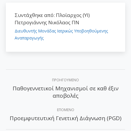
Συντάχθηκε από:
Πλοίαρχος (ΥΙ)
Πετρογιάννης Νικόλαος ΠΝ
Διευθυντής Μονάδας Ιατρικώς Υποβοηθούμενης
Αναπαραγωγής
Post
ΠΡΟΗΓΟΎΜΕΝΟ
navigation
Παθογεννετικοί Μηχανισμοί σε καθ έξιν
Προηγούμενο
αποβολές
άρθρο:
ΕΠΌΜΕΝΟ
Προεμφυτευτική Γενετική Διάγνωση (PGD)
Επόμενο
άρθρο: