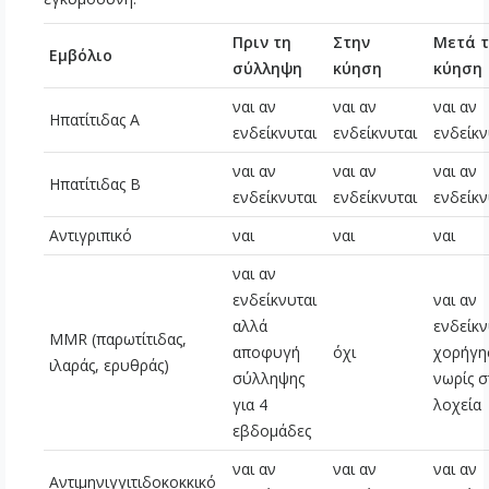
Πριν τη
Στην
Μετά τ
Εμβόλιο
σύλληψη
κύηση
κύηση
ναι αν
ναι αν
ναι αν
Ηπατίτιδας Α
ενδείκνυται
ενδείκνυται
ενδείκν
ναι αν
ναι αν
ναι αν
Ηπατίτιδας Β
ενδείκνυται
ενδείκνυται
ενδείκν
Αντιγριπικό
ναι
ναι
ναι
ναι αν
ενδείκνυται
ναι αν
αλλά
ενδείκν
MMR (παρωτίτιδας,
αποφυγή
όχι
χορήγη
ιλαράς, ερυθράς)
σύλληψης
νωρίς σ
για 4
λοχεία
εβδομάδες
ναι αν
ναι αν
ναι αν
Αντιμηνιγγιτιδοκοκκικό