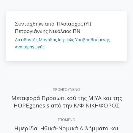
Συντάχθηκε από:
Πλοίαρχος (ΥΙ)
Πετρογιάννης Νικόλαος ΠΝ
Διευθυντής Μονάδας Ιατρικώς Υποβοηθούμενης
Αναπαραγωγής
Post
ΠΡΟΗΓΟΎΜΕΝΟ
navigation
Μεταφορά Προσωπικού της ΜΙΥΑ και της
Προηγούμενο
HOPEgenesis από την Κ/Φ ΝΙΚΗΦΟΡΟΣ
άρθρο:
ΕΠΌΜΕΝΟ
Ημερίδα: Ηθικά-Νομικά Διλήμματα και