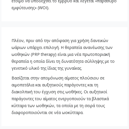
έτοιμο να υποδεχθεί το έμβρυο και λέγεται «παράθυρο
εμφύτευσης» (WOI).
Πλέον, πριν από την απόφαση για χρήση δανεικών
ωάριων υπάρχει επιλογή. Η θεραπεία ανανέωσης των
ωοθηκών (PRP therapy) είναι μια νέα πρωτοποριακή
θεραπεία η οποία δίνει τη δυνατότητα σύλληψης με το
γενετικό υλικό της ίδιας της γυναίκας.
Βασίζεται στην απομόνωση αίματος πλούσιου σε
αιμοπετάλια και αυξητικούς παράγοντες και τη
διακολπική του έγχυση στις ωοθήκες. Οι αυξητικοί
παράγοντες του αίματος ενεργοποιούν τα βλαστικά
κύτταρα των ωοθηκών, τα οποία με τη σειρά τους
διαφοροποιούνται σε νέα ωοκύτταρα.