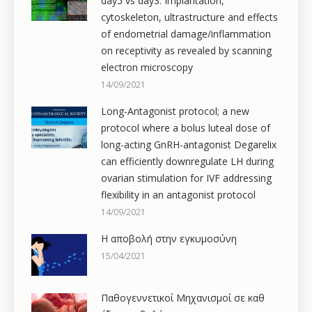
day5 vs day3: Implantation,
cytoskeleton, ultrastructure and effects
of endometrial damage/inflammation
on receptivity as revealed by scanning
electron microscopy
14/09/2021
Long-Antagonist protocol; a new
protocol where a bolus luteal dose of
long-acting GnRH-antagonist Degarelix
can efficiently downregulate LH during
ovarian stimulation for IVF addressing
flexibility in an antagonist protocol
14/09/2021
Η αποβολή στην εγκυμοσύνη
15/04/2021
Παθογεννετικοί Μηχανισμοί σε καθ