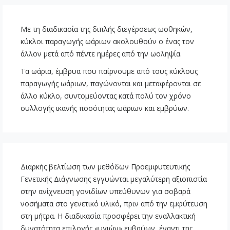
Με τη διαδικασία της διπλής διεγέρσεως ωοθηκών,
κύκλοι παραγωγής ωάριων ακολουθούν ο ένας τον
άλλον μετά από πέντε ημέρες από την ωοληψία.
Τα ωάρια, έμβρυα που παίρνουμε από τους κύκλους
παραγωγής ωάριων, παγώνονται και μεταφέρονται σε
άλλο κύκλο, συντομεύοντας κατά πολύ τον χρόνο
συλλογής ικανής ποσότητας ωάριων και εμβρύων.
Διαρκής βελτίωση των μεθόδων Προεμφυτευτικής
Γενετικής Διάγνωσης εγγυώνται μεγαλύτερη αξιοπιστία
στην ανίχνευση γονιδίων υπεύθυνων για σοβαρά
νοσήματα στο γενετικό υλικό, πριν από την εμφύτευση
στη μήτρα. Η διαδικασία προσφέρει την εναλλακτική
δυνατότητα επιλογής «υγιών» εμβρύων, έναντι της