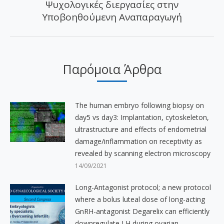
Ψυχολογικές διεργασίες στην
Επόμενο
Υποβοηθούμενη Αναπαραγωγή
άρθρο:
Παρόμοια Άρθρα
The human embryo following biopsy on
day5 vs day3: Implantation, cytoskeleton,
ultrastructure and effects of endometrial
damage/inflammation on receptivity as
revealed by scanning electron microscopy
14/09/2021
Long-Antagonist protocol; a new protocol
where a bolus luteal dose of long-acting
GnRH-antagonist Degarelix can efficiently
downregulate LH during ovarian