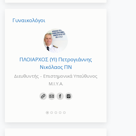
Γυναικολόγοι
ΠΛΟΙΑΡΧΟΣ (ΥΙ) Πετρογιάννης
Γενικός Αρχ
Νικόλαος ΠΝ
Γ
Διευθυντής - Επιστημονικά Υπεύθυνος
Αναπληρωτής 
Μ.Ι.Υ.Α.