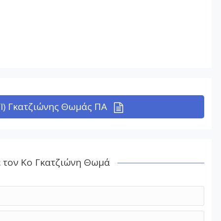
Ι) Γκατζιώνης Θωμάς ΠΑ
ε τον Κο Γκατζιώνη Θωμά