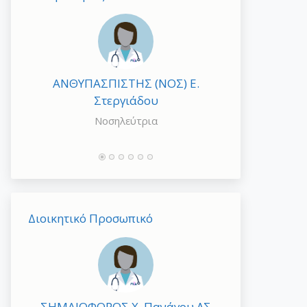
ΑΝΘΥΠΑΣΠΙΣΤΗΣ (ΝΟΣ) Ε.
ΑΝΘΥΠΑΣΠΙ
Στεργιάδου
Πολονύφ
Νοσηλεύτρια
Νοσ
Διοικητικό Προσωπικό
ΣΗΜΑΙΟΦΟΡΟΣ Χ. Πανάγου ΛΣ
ΕΣΜΙΑΣ(ΤΥΛ) 