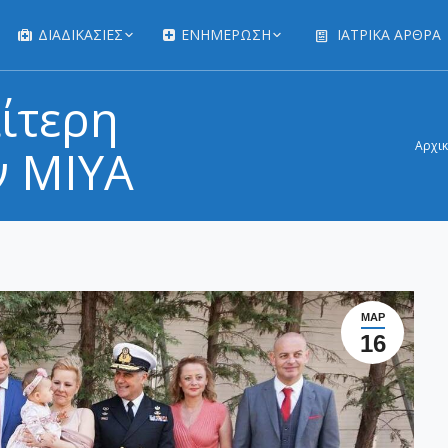
ΔΙΑΔΙΚΑΣΊΕΣ
ΕΝΗΜΕΡΩΣΗ
ΙΑΤΡΙΚΆ ΆΡΘΡΑ
αίτερη
You are here:
Αρχι
ν ΜΙΥΑ
ΜΑΡ
16