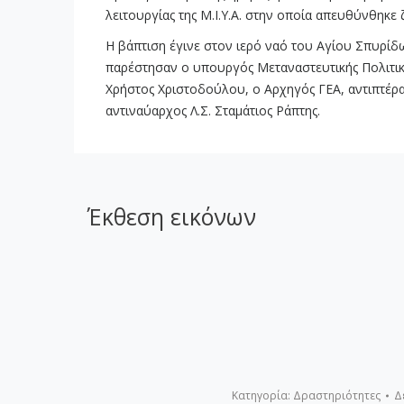
λειτουργίας της Μ.Ι.Υ.Α. στην οποία απευθύνθηκε 
Η βάπτιση έγινε στον ιερό ναό του Αγίου Σπυρίδω
παρέστησαν ο υπουργός Μεταναστευτικής Πολιτικ
Χρήστος Χριστοδούλου, ο Αρχηγός ΓΕΑ, αντιπτέρ
αντιναύαρχος Λ.Σ. Σταμάτιος Ράπτης.
Έκθεση εικόνων
Κατηγορία:
Δραστηριότητες
Δ