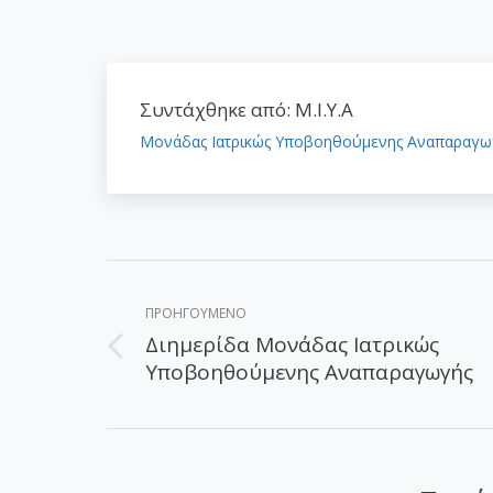
Συντάχθηκε από:
Μ.Ι.Υ.Α
Μονάδας Ιατρικώς Υποβοηθούμενης Αναπαραγω
Post
navigation
ΠΡΟΗΓΟΎΜΕΝΟ
Διημερίδα Μονάδας Ιατρικώς
Προηγούμενο
Υποβοηθούμενης Αναπαραγωγής
άρθρο: