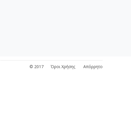
Αρχική
|
Πολυμέσα
|
Έντυπα
|
Εγκύκλιοι ΕΟΠΥΥ
© 2017
Όροι Χρήσης
Απόρρητο