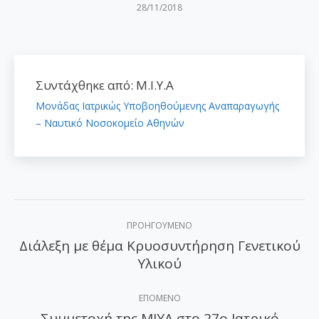
28/11/2018
Συντάχθηκε από:
Μ.Ι.Υ.Α
Μονάδας Ιατρικώς Υποβοηθούμενης Αναπαραγωγής
– Ναυτικό Νοσοκομείο Αθηνών
Post
ΠΡΟΗΓΟΎΜΕΝΟ
navigation
Διάλεξη με θέμα Κρυοσυντήρηση Γενετικού
Προηγούμενο
Υλικού
άρθρο:
ΕΠΌΜΕΝΟ
Συμμετοχή της ΜΙΥΑ στο 27ο Ιατρικό