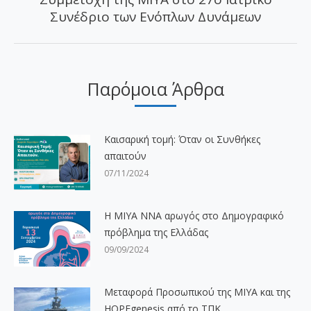
Επόμενο
Συνέδριο των Ενόπλων Δυνάμεων
άρθρο:
Παρόμοια Άρθρα
Καισαρική τομή: Όταν οι Συνθήκες
απαιτούν
07/11/2024
H ΜΙΥΑ ΝΝΑ αρωγός στο Δημογραφικό
πρόβλημα της Ελλάδας
09/09/2024
Μεταφορά Προσωπικού της ΜΙΥΑ και της
HOPEgenesis από το ΤΠΚ