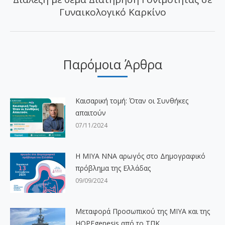
Επόμενο
Γυναικολογικό Καρκίνο
άρθρο:
Παρόμοια Άρθρα
Καισαρική τομή: Όταν οι Συνθήκες
απαιτούν
07/11/2024
H ΜΙΥΑ ΝΝΑ αρωγός στο Δημογραφικό
πρόβλημα της Ελλάδας
09/09/2024
Μεταφορά Προσωπικού της ΜΙΥΑ και της
HOPEgenesis από το ΤΠΚ