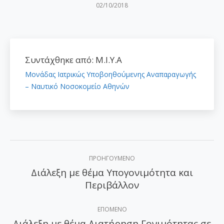
02/10/2018
Συντάχθηκε από:
Μ.Ι.Υ.Α
Μονάδας Ιατρικώς Υποβοηθούμενης Αναπαραγωγής
– Ναυτικό Νοσοκομείο Αθηνών
Post
ΠΡΟΗΓΟΎΜΕΝΟ
navigation
Διάλεξη με θέμα Υπογονιμότητα και
Προηγούμενο
Περιβάλλον
άρθρο:
ΕΠΌΜΕΝΟ
Διάλεξη με θέμα Διατήρηση Γονιμότητας σε