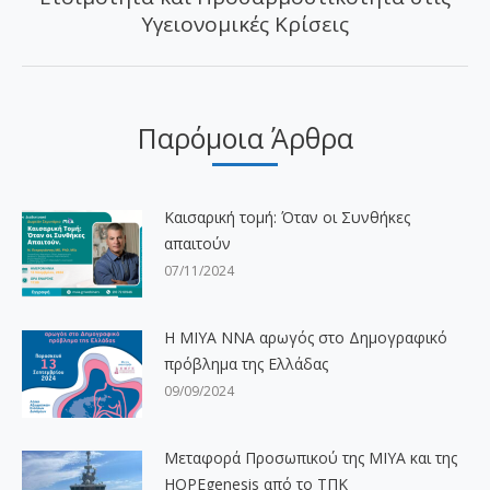
Υγειονομικές Κρίσεις
άρθρο:
Παρόμοια Άρθρα
Καισαρική τομή: Όταν οι Συνθήκες
απαιτούν
07/11/2024
H ΜΙΥΑ ΝΝΑ αρωγός στο Δημογραφικό
πρόβλημα της Ελλάδας
09/09/2024
Μεταφορά Προσωπικού της ΜΙΥΑ και της
HOPEgenesis από το ΤΠΚ