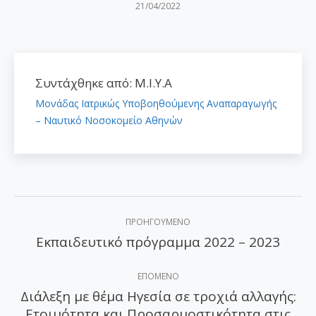
21/04/2022
Συντάχθηκε από:
Μ.Ι.Υ.Α
Μονάδας Ιατρικώς Υποβοηθούμενης Αναπαραγωγής
– Ναυτικό Νοσοκομείο Αθηνών
Post
ΠΡΟΗΓΟΎΜΕΝΟ
navigation
Εκπαιδευτικό πρόγραμμα 2022 – 2023
Προηγούμενο
άρθρο:
ΕΠΌΜΕΝΟ
Διάλεξη με θέμα Ηγεσία σε τροχιά αλλαγής:
Ετοιμότητα και Προσαρμοστικότητα στις
Επόμενο