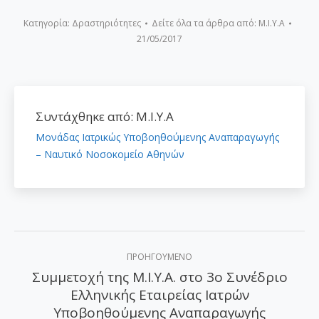
Κατηγορία:
Δραστηριότητες
Δείτε όλα τα άρθρα από:
Μ.Ι.Υ.Α
21/05/2017
Συντάχθηκε από:
Μ.Ι.Υ.Α
Μονάδας Ιατρικώς Υποβοηθούμενης Αναπαραγωγής
– Ναυτικό Νοσοκομείο Αθηνών
Post
ΠΡΟΗΓΟΎΜΕΝΟ
navigation
Συμμετοχή της Μ.Ι.Υ.Α. στο 3ο Συνέδριο
Ελληνικής Εταιρείας Ιατρών
Προηγούμενο
Υποβοηθούμενης Αναπαραγωγής
άρθρο: