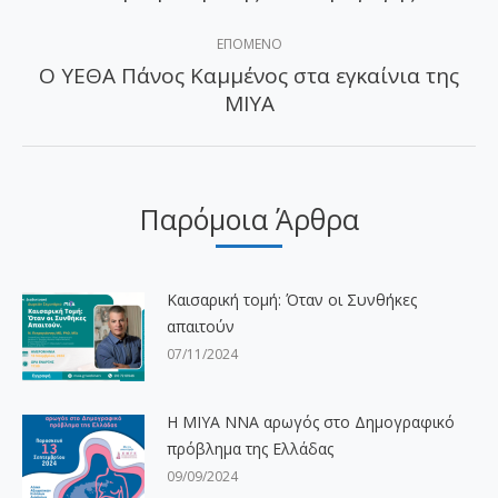
ΕΠΌΜΕΝΟ
Ο ΥΕΘΑ Πάνος Καμμένος στα εγκαίνια της
Επόμενο
ΜΙΥΑ
άρθρο:
Παρόμοια Άρθρα
Καισαρική τομή: Όταν οι Συνθήκες
απαιτούν
07/11/2024
H ΜΙΥΑ ΝΝΑ αρωγός στο Δημογραφικό
πρόβλημα της Ελλάδας
09/09/2024