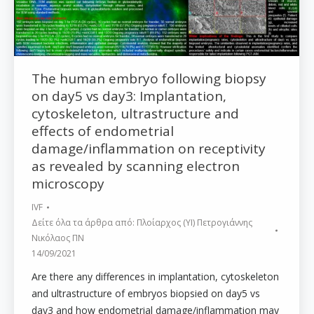
The human embryo following biopsy
on day5 vs day3: Implantation,
cytoskeleton, ultrastructure and
effects of endometrial
damage/inflammation on receptivity
as revealed by scanning electron
microscopy
IVF
Δείτε όλα τα άρθρα από:
Πλοίαρχος (ΥΙ) Πετρογιάννης
Νικόλαος ΠΝ
14/09/2021
Are there any differences in implantation, cytoskeleton
and ultrastructure of embryos biopsied on day5 vs
day3 and how endometrial damage/inflammation may