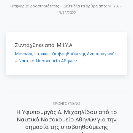
Κατηγορία:
Δραστηριότητες
Δείτε όλα τα άρθρα από:
Μ.Ι.Υ.Α
13/12/2022
Συντάχθηκε από:
Μ.Ι.Υ.Α
Μονάδας Ιατρικώς Υποβοηθούμενης Αναπαραγωγής
– Ναυτικό Νοσοκομείο Αθηνών
Post
ΠΡΟΗΓΟΎΜΕΝΟ
navigation
Η Υφυπουργός Δ. Μιχαηλίδου από το
Ναυτικό Νοσοκομείο Αθηνών για την
Προηγούμενο
σημασία της υποβοηθούμενης
άρθρο: