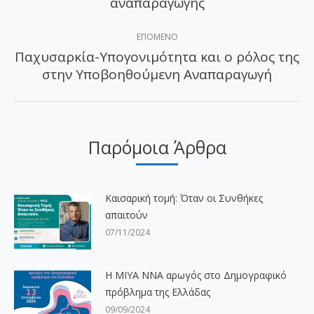
αναπαραγωγής
ΕΠΌΜΕΝΟ
Παχυσαρκία-Υπογονιμότητα και ο ρόλος της
Επόμενο
στην Υποβοηθούμενη Αναπαραγωγή
άρθρο:
Παρόμοια Άρθρα
Καισαρική τομή: Όταν οι Συνθήκες
απαιτούν
07/11/2024
H ΜΙΥΑ ΝΝΑ αρωγός στο Δημογραφικό
πρόβλημα της Ελλάδας
09/09/2024