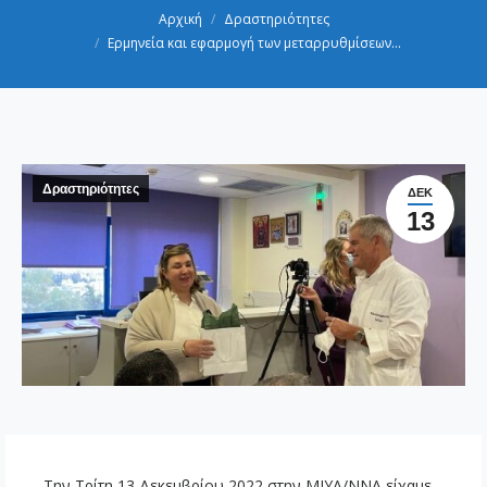
You are here:
Αρχική
Δραστηριότητες
Ερμηνεία και εφαρμογή των μεταρρυθμίσεων…
Δραστηριότητες
ΔΕΚ
13
Την Τρίτη 13 Δεκεμβρίου 2022 στην ΜΙΥΑ/ΝΝΑ είχαμε