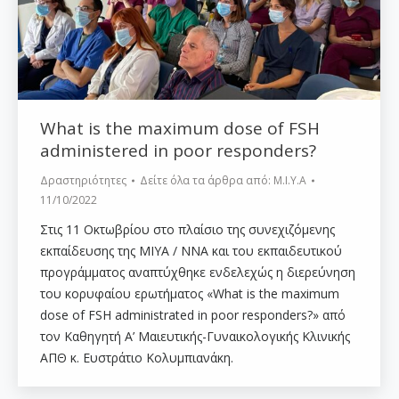
What is the maximum dose of FSH
administered in poor responders?
Δραστηριότητες
Δείτε όλα τα άρθρα από:
Μ.Ι.Υ.Α
11/10/2022
Στις 11 Οκτωβρίου στο πλαίσιο της συνεχιζόμενης
εκπαίδευσης της ΜΙΥΑ / ΝΝΑ και του εκπαιδευτικού
προγράμματος αναπτύχθηκε ενδελεχώς η διερεύνηση
του κορυφαίου ερωτήματος «What is the maximum
dose of FSH administrated in poor responders?» από
τον Καθηγητή Α’ Μαιευτικής-Γυναικολογικής Κλινικής
ΑΠΘ κ. Ευστράτιο Κολυμπιανάκη.