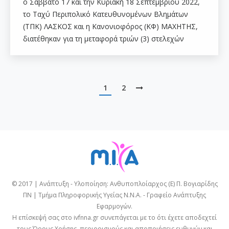
ο Σάββατο 17 και την Κυριακή 18 Σεπτεμβρίου 2022,
το Ταχύ Περιπολικό Κατευθυνομένων Βλημάτων
(ΤΠΚ) ΛΑΣΚΟΣ και η Κανονιοφόρος (ΚΦ) ΜΑΧΗΤΗΣ,
διατέθηκαν για τη μεταφορά τριών (3) στελεχών
1
2
© 2017 | Ανάπτυξη - Υλοποίηση: Ανθυποπλοίαρχος (Ε) Π. Βογιαρίδης
ΠΝ | Τμήμα Πληροφορικής Υγείας Ν.Ν.Α. - Γραφείο Ανάπτυξης
Εφαρμογών.
Η επίσκεψή σας στο ivfnna.gr συνεπάγεται με το ότι έχετε αποδεχτεί
τους
Όρους Χρήσης
, περιορισμούς και αποποιήσεις ευθυνών και