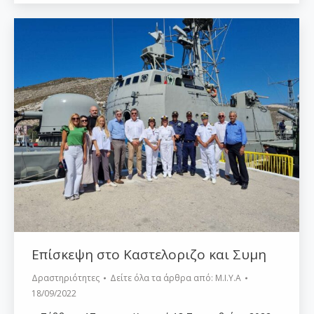
Επίσκεψη στο Καστελοριζο και Συμη
Δραστηριότητες
Δείτε όλα τα άρθρα από:
Μ.Ι.Υ.Α
18/09/2022